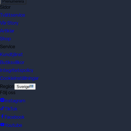
Prenumerera
Sidor
Tvättservice
Vår Story
Artiklar
Shop
Service
Kundtjänst
Butiksvillkor
Integritetspolicy
Cookieinställningar
Region
Sverige
Följ oss
Instagram
TikTok
Facebook
Youtube